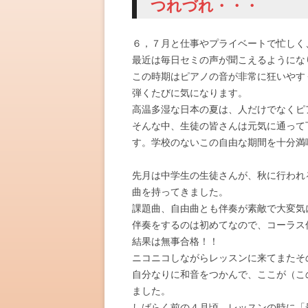
つれづれ・・・
６，７月と仕事やプライベートで忙しく
最近は毎日セミの声が聞こえるようにな
この時期はピアノの音が非常に狂いやす
弾くたびに気になります。
高温多湿な日本の夏は、人だけでなくピ
そんな中、生徒の皆さんは元気に通って
す。学校のないこの自由な期間を十分満
先月は中学生の生徒さんが、秋に行われ
曲を持ってきました。
課題曲、自由曲とも伴奏が素敵で大変気
伴奏をするのは初めてなので、コーラス
結果は無事合格！！
ニコニコしながらレッスンに来てまたそ
自分なりに和音をつかんで、ここが（こ
ました。
しばらく前の４月頃、レッスンの時に「