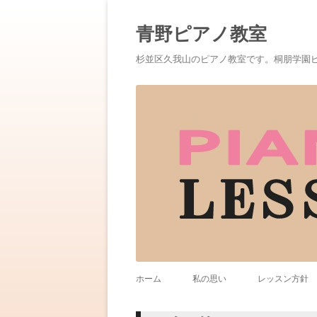
青野ピアノ教室
杉並区久我山のピアノ教室です。桐朋学園
ホーム
私の思い
レッスン方針