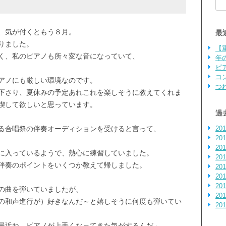
検索
、気が付くともう８月。
最
りました。
【
く、私のピアノも所々変な音になっていて、
年
ピ
コ
アノにも厳しい環境なのです。
つ
下さり、夏休みの予定あれこれを楽しそうに教えてくれま
喫して欲しいと思っています。
過
る合唱祭の伴奏オーディションを受けると言って、
20
20
20
に入っているようで、熱心に練習していました。
20
伴奏のポイントをいくつか教えて帰しました。
20
20
20
の曲を弾いていましたが、
20
の和声進行が）好きなんだ～と嬉しそうに何度も弾いてい
20
最近ね、ピアノが上手くなってきた気がするんだ」